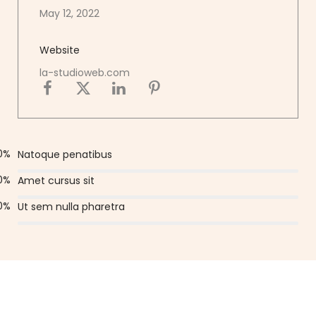
May 12, 2022
Website
la-studioweb.com
0
%
Natoque penatibus
0
%
Amet cursus sit
0
%
Ut sem nulla pharetra